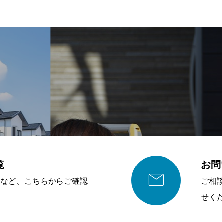
覧
お問

容など、こちらからご確認
ご相
せく