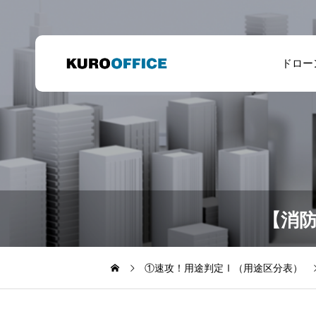
ドロー
【消
①速攻！用途判定Ⅰ（用途区分表）