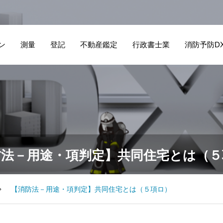
ン
測量
登記
不動産鑑定
行政書士業
消防予防D
防法－用途・項判定】共同住宅とは（５
【消防法－用途・項判定】共同住宅とは（５項ロ）