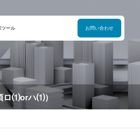
Xツール
お問い合わせ
ロ⑴orハ⑴）