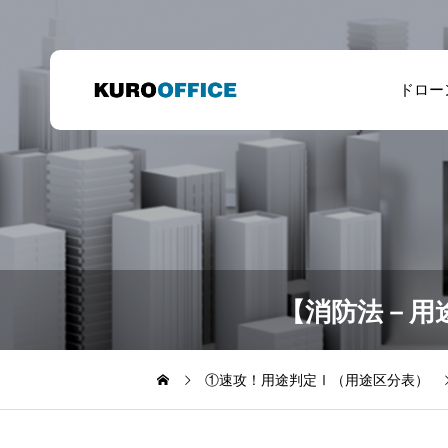
ドロー
【消防法－用
①速攻！用途判定Ⅰ（用途区分表）