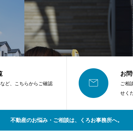
覧
お問

容など、こちらからご確認
ご相
せく
不動産のお悩み・ご相談は、くろお事務所へ。