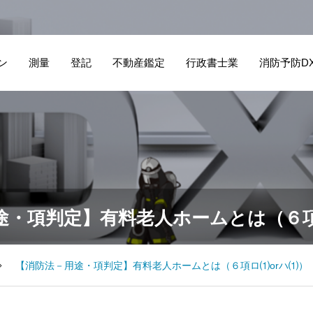
ン
測量
登記
不動産鑑定
行政書士業
消防予防D
途・項判定】有料老人ホームとは（６項
【消防法－用途・項判定】有料老人ホームとは（６項ロ⑴orハ⑴）