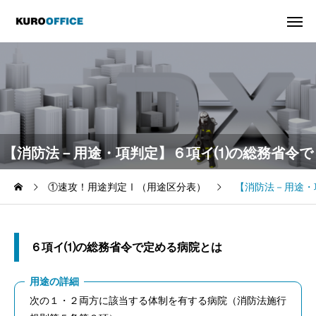
【消防法－用途・項判定】６項イ⑴の総務省令で
①速攻！用途判定Ⅰ（用途区分表）
【消防法－用途・
定める病院とは
６項イ⑴の総務省令で定める病院とは
用途の詳細
次の１・２両方に該当する体制を有する病院（消防法施行