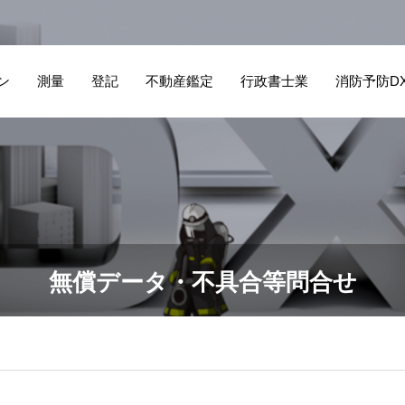
ン
測量
登記
不動産鑑定
行政書士業
消防予防D
無償データ・不具合等問合せ