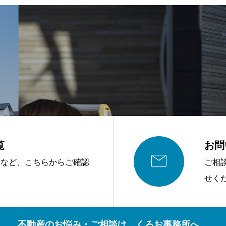
覧
お問

容など、こちらからご確認
ご相
せく
不動産のお悩み・ご相談は、くろお事務所へ。