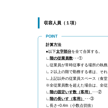
収容人員（１項）
POINT
計算方法
●以下
太字部分
を全て合算する。
∟
階の従業員数
･･･①
∟従業員が常時従事する場所の執務
∟２以上の階で勤務する者は、それ
∟上記以外の従業員スペース（食堂
※全従業員数を超えた場合は、全従
∟
階の固定いす数（客用）
･･･②
∟
階の長いす（客用）
･･･③
∟長さ÷0.4m（小数点切捨）