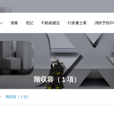
ン
測量
登記
不動産鑑定
行政書士業
消防予防D
階収容（１項）
階収容（１項）