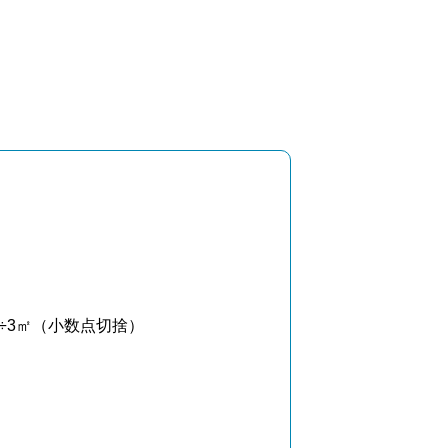
÷3㎡（小数点切捨）