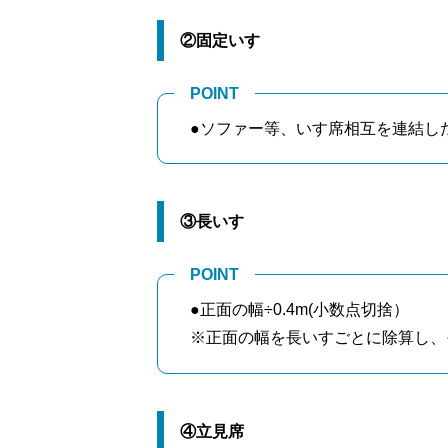
②固定いす
POINT
●ソファー等、いす席相互を連結し
③長いす
POINT
●正面の幅÷0.4m(小数点切捨）
※正面の幅を長いすごとに除算し、
④立見席