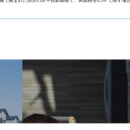
線で囲まれた部分の水平投影面積で、床面積を0.5㎡で除す場