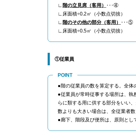
∟
階の立見席（客用）
･･･④
∟床面積÷0.2㎡（小数点切捨）
∟
階のその他の部分（客用）
･･･⑤
∟床面積÷0.5㎡（小数点切捨）
①従業員
POINT
●階の従業員の数を算定する。全体
●従業員が常時従事する場所は、執
らに類する用に供する部分をいい、
数よりも大きい場合は、全従業者数
●廊下、階段及び便所は、原則とし